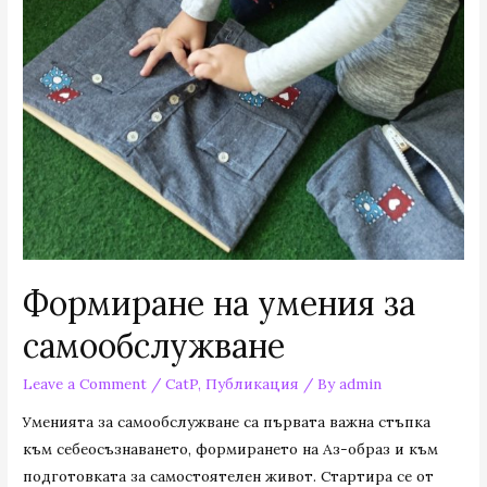
Формиране на умения за
самообслужване
Leave a Comment
/
CatP
,
Публикация
/ By
admin
Уменията за самообслужване са първата важна стъпка
към себеосъзнаването, формирането на Аз-образ и към
подготовката за самостоятелен живот. Стартира се от